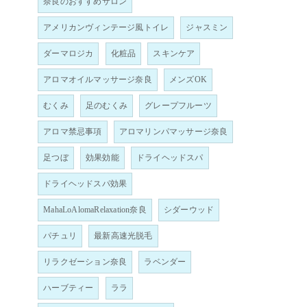
奈良のおすすめサロン
アメリカンヴィンテージ風トイレ
ジャスミン
ダーマロジカ
化粧品
スキンケア
アロマオイルマッサージ奈良
メンズOK
むくみ
足のむくみ
グレープフルーツ
アロマ禁忌事項
アロマリンパマッサージ奈良
足つぼ
効果効能
ドライヘッドスパ
ドライヘッドスパ効果
MahaLoAlomaRelaxation奈良
シダーウッド
パチュリ
最新高速光脱毛
リラクゼーション奈良
ラベンダー
ハーブティー
ララ