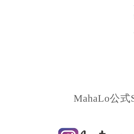
MahaLo公