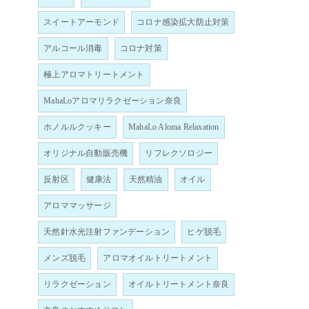
スイートアーモンド
コロナ感染拡大防止対策
アルコール消毒
コロナ対策
極上アロマトリートメント
MahaLoアロマリラクゼーション奈良
ホノルルクッキー
MahaLo Aloma Relaxation
オリジナル自動販売機
リフレクソロジー
反射区
健康法
天然精油
オイル
アロママッサージ
天然針水光注射ファンデーション
ヒゲ脱毛
メンズ脱毛
アロマオイルトリートメント
リラクゼーション
オイルトリートメント奈良