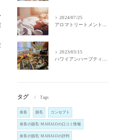
ア
2024/07/25
アロマトリートメントで身体と心のメンテナンス
質
度
2023/03/15
ハワイアンハーブティー｜MahaLo Aloma Relaxation奈良
タグ
Tags
奈良
脱毛
コンセプト
奈良の脱毛･MAHALOの口コミ情報
奈良の脱毛･MAHALOの評判