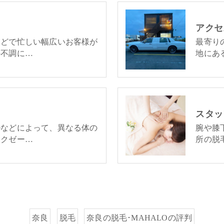
アクセ
などで忙しい幅広いお客様が
最寄り
の不調に…
地にあ
スタッ
ルなどによって、異なる体の
腕や膝
ラクゼー…
所の脱
奈良
脱毛
奈良の脱毛･MAHALOの評判