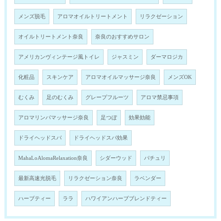
メンズ脱毛
アロマオイルトリートメント
リラクゼーション
オイルトリートメント奈良
奈良のおすすめサロン
アメリカンヴィンテージ風トイレ
ジャスミン
ダーマロジカ
化粧品
スキンケア
アロマオイルマッサージ奈良
メンズOK
むくみ
足のむくみ
グレープフルーツ
アロマ禁忌事項
アロマリンパマッサージ奈良
足つぼ
効果効能
ドライヘッドスパ
ドライヘッドスパ効果
MahaLoAlomaRelaxation奈良
シダーウッド
パチュリ
最新高速光脱毛
リラクゼーション奈良
ラベンダー
ハーブティー
ララ
ハワイアンハーブブレンドティー