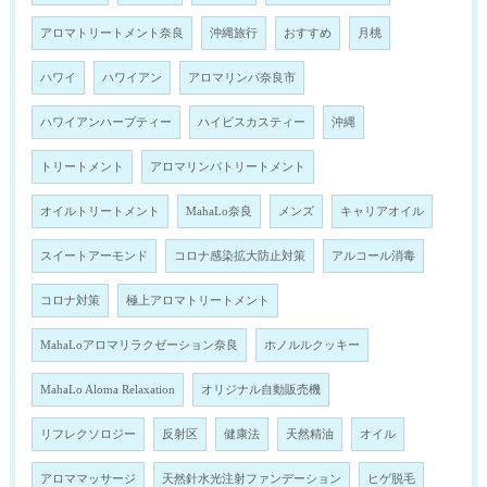
アロマトリートメント奈良
沖縄旅行
おすすめ
月桃
ハワイ
ハワイアン
アロマリンパ奈良市
ハワイアンハーブティー
ハイビスカスティー
沖縄
トリートメント
アロマリンパトリートメント
オイルトリートメント
MahaLo奈良
メンズ
キャリアオイル
スイートアーモンド
コロナ感染拡大防止対策
アルコール消毒
コロナ対策
極上アロマトリートメント
MahaLoアロマリラクゼーション奈良
ホノルルクッキー
MahaLo Aloma Relaxation
オリジナル自動販売機
リフレクソロジー
反射区
健康法
天然精油
オイル
アロママッサージ
天然針水光注射ファンデーション
ヒゲ脱毛