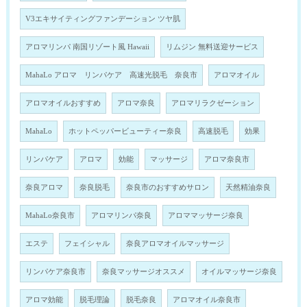
V3エキサイティングファンデーション ツヤ肌
アロマリンパ 南国リゾート風 Hawaii
リムジン 無料送迎サービス
MahaLo アロマ リンパケア 高速光脱毛 奈良市
アロマオイル
アロマオイルおすすめ
アロマ奈良
アロマリラクゼーション
MahaLo
ホットペッパービューティー奈良
高速脱毛
効果
リンパケア
アロマ
効能
マッサージ
アロマ奈良市
奈良アロマ
奈良脱毛
奈良市のおすすめサロン
天然精油奈良
MahaLo奈良市
アロマリンパ奈良
アロママッサージ奈良
エステ
フェイシャル
奈良アロマオイルマッサージ
リンパケア奈良市
奈良マッサージオススメ
オイルマッサージ奈良
アロマ効能
脱毛理論
脱毛奈良
アロマオイル奈良市