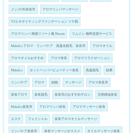
メンズOK奈良市
アロマリンパマッサージ
V3エキサイティングファンデーション ツヤ肌
アロマリンパ 南国リゾート風 Hawaii
リムジン 無料送迎サービス
MahaLo アロマ リンパケア 高速光脱毛 奈良市
アロマオイル
アロマオイルおすすめ
アロマ奈良
アロマリラクゼーション
MahaLo
ホットペッパービューティー奈良
高速脱毛
効果
リンパケア
アロマ
効能
マッサージ
アロマ奈良市
奈良アロマ
奈良脱毛
奈良市のおすすめサロン
天然精油奈良
MahaLo奈良市
アロマリンパ奈良
アロママッサージ奈良
エステ
フェイシャル
奈良アロマオイルマッサージ
リンパケア奈良市
奈良マッサージオススメ
オイルマッサージ奈良