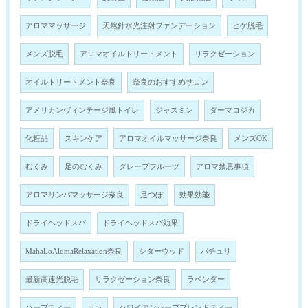
アロママッサージ
天然針水光注射ファンデーション
ヒゲ脱毛
メンズ脱毛
アロマオイルトリートメント
リラクゼーション
オイルトリートメント奈良
奈良のおすすめサロン
アメリカンヴィンテージ風トイレ
ジャスミン
ダーマロジカ
化粧品
スキンケア
アロマオイルマッサージ奈良
メンズOK
むくみ
足のむくみ
グレープフルーツ
アロマ禁忌事項
アロマリンパマッサージ奈良
足つぼ
効果効能
ドライヘッドスパ
ドライヘッドスパ効果
MahaLoAlomaRelaxation奈良
シダーウッド
パチュリ
最新高速光脱毛
リラクゼーション奈良
ラベンダー
ハーブティー
ララ
ハワイアンハーブブレンドティー