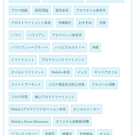
アロマ効能
脱毛理論
脱毛奈良
アロマオイル奈良市
アロマトリートメント奈良
沖縄旅行
おすすめ
月桃
ハワイ
ハワイアン
アロマリンパ奈良市
ハワイアンハーブティー
ハイビスカスティー
沖縄
トリートメント
アロマリンパトリートメント
オイルトリートメント
MahaLo奈良
メンズ
キャリアオイル
スイートアーモンド
コロナ感染拡大防止対策
アルコール消毒
コロナ対策
極上アロマトリートメント
MahaLoアロマリラクゼーション奈良
ホノルルクッキー
MahaLo Aloma Relaxation
オリジナル自動販売機
リフレクソロジー
反射区
健康法
天然精油
オイル