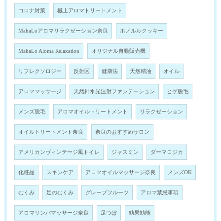
コロナ対策
極上アロマトリートメント
MahaLoアロマリラクゼーション奈良
ホノルルクッキー
MahaLo Aloma Relaxation
オリジナル自動販売機
リフレクソロジー
反射区
健康法
天然精油
オイル
アロママッサージ
天然針水光注射ファンデーション
ヒゲ脱毛
メンズ脱毛
アロマオイルトリートメント
リラクゼーション
オイルトリートメント奈良
奈良のおすすめサロン
アメリカンヴィンテージ風トイレ
ジャスミン
ダーマロジカ
化粧品
スキンケア
アロマオイルマッサージ奈良
メンズOK
むくみ
足のむくみ
グレープフルーツ
アロマ禁忌事項
アロマリンパマッサージ奈良
足つぼ
効果効能