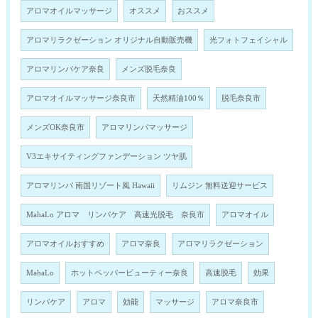
アロマオイルマッサージ
オススメ
おススメ
アロマリラクゼーション オリジナル自動販売機
光フォトフェイシャル
アロマリンパケア奈良
メンズ脱毛奈良
アロマオイルマッサージ奈良市
天然精油100％
脱毛奈良市
メンズOK奈良市
アロマリンパマッサージ
V3エキサイティングファンデーション ツヤ肌
アロマリンパ 南国リゾート風 Hawaii
リムジン 無料送迎サービス
MahaLo アロマ リンパケア 高速光脱毛 奈良市
アロマオイル
アロマオイルおすすめ
アロマ奈良
アロマリラクゼーション
MahaLo
ホットペッパービューティー奈良
高速脱毛
効果
リンパケア
アロマ
効能
マッサージ
アロマ奈良市