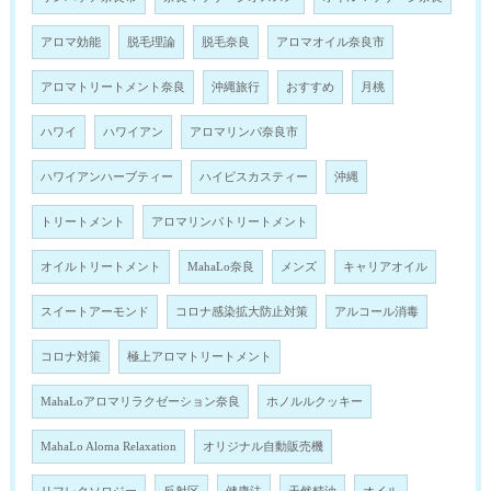
アロマ効能
脱毛理論
脱毛奈良
アロマオイル奈良市
アロマトリートメント奈良
沖縄旅行
おすすめ
月桃
ハワイ
ハワイアン
アロマリンパ奈良市
ハワイアンハーブティー
ハイビスカスティー
沖縄
トリートメント
アロマリンパトリートメント
オイルトリートメント
MahaLo奈良
メンズ
キャリアオイル
スイートアーモンド
コロナ感染拡大防止対策
アルコール消毒
コロナ対策
極上アロマトリートメント
MahaLoアロマリラクゼーション奈良
ホノルルクッキー
MahaLo Aloma Relaxation
オリジナル自動販売機