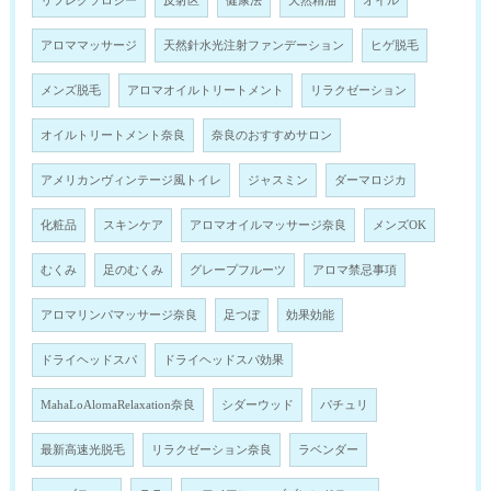
リフレクソロジー
反射区
健康法
天然精油
オイル
アロママッサージ
天然針水光注射ファンデーション
ヒゲ脱毛
メンズ脱毛
アロマオイルトリートメント
リラクゼーション
オイルトリートメント奈良
奈良のおすすめサロン
アメリカンヴィンテージ風トイレ
ジャスミン
ダーマロジカ
化粧品
スキンケア
アロマオイルマッサージ奈良
メンズOK
むくみ
足のむくみ
グレープフルーツ
アロマ禁忌事項
アロマリンパマッサージ奈良
足つぼ
効果効能
ドライヘッドスパ
ドライヘッドスパ効果
MahaLoAlomaRelaxation奈良
シダーウッド
パチュリ
最新高速光脱毛
リラクゼーション奈良
ラベンダー