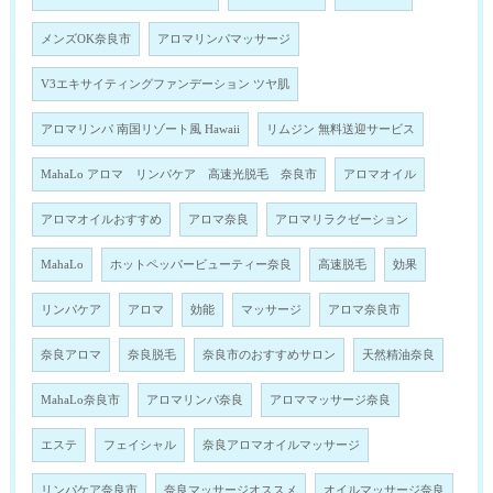
メンズOK奈良市
アロマリンパマッサージ
V3エキサイティングファンデーション ツヤ肌
アロマリンパ 南国リゾート風 Hawaii
リムジン 無料送迎サービス
MahaLo アロマ リンパケア 高速光脱毛 奈良市
アロマオイル
アロマオイルおすすめ
アロマ奈良
アロマリラクゼーション
MahaLo
ホットペッパービューティー奈良
高速脱毛
効果
リンパケア
アロマ
効能
マッサージ
アロマ奈良市
奈良アロマ
奈良脱毛
奈良市のおすすめサロン
天然精油奈良
MahaLo奈良市
アロマリンパ奈良
アロママッサージ奈良
エステ
フェイシャル
奈良アロマオイルマッサージ
リンパケア奈良市
奈良マッサージオススメ
オイルマッサージ奈良