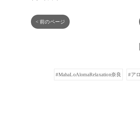
< 前のページ
#MahaLoAlomaRelaxation奈良
#ア