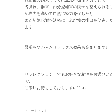
施術後の効果としては血液の循環を良くして
各臓器、器官、内分泌器官の調子を整えられる
免疫力を高めて自然治癒力を促したり
また新陳代謝を活発にし老廃物の排出を促進、
ます。
緊張もやわらぎリラックス効果も高まります♪
リフレクソロジーでもお好きな精油をお選びい
で、
ご来店お待ちしております(o^^o)♪
トリートメント