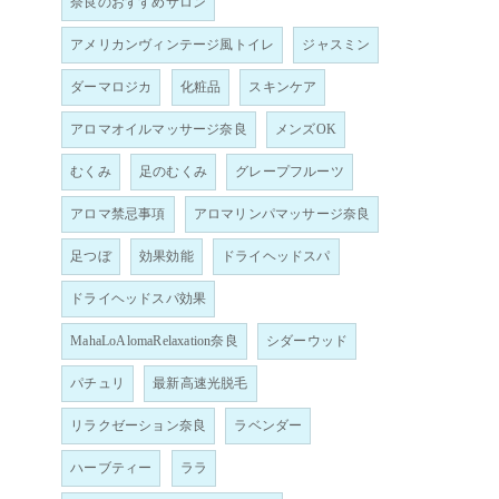
奈良のおすすめサロン
アメリカンヴィンテージ風トイレ
ジャスミン
ダーマロジカ
化粧品
スキンケア
アロマオイルマッサージ奈良
メンズOK
むくみ
足のむくみ
グレープフルーツ
アロマ禁忌事項
アロマリンパマッサージ奈良
足つぼ
効果効能
ドライヘッドスパ
ドライヘッドスパ効果
MahaLoAlomaRelaxation奈良
シダーウッド
パチュリ
最新高速光脱毛
リラクゼーション奈良
ラベンダー
ハーブティー
ララ