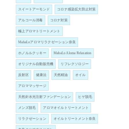
スイートアーモンド
コロナ感染拡大防止対策
アルコール消毒
コロナ対策
極上アロマトリートメント
MahaLoアロマリラクゼーション奈良
ホノルルクッキー
MahaLo Aloma Relaxation
オリジナル自動販売機
リフレクソロジー
反射区
健康法
天然精油
オイル
アロママッサージ
天然針水光注射ファンデーション
ヒゲ脱毛
メンズ脱毛
アロマオイルトリートメント
リラクゼーション
オイルトリートメント奈良