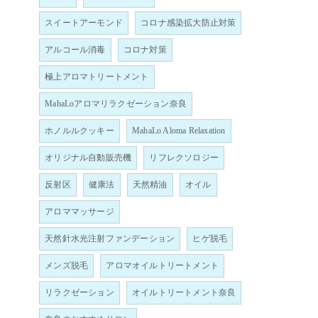
スイートアーモンド
コロナ感染拡大防止対策
アルコール消毒
コロナ対策
極上アロマトリートメント
MahaLoアロマリラクゼーション奈良
ホノルルクッキー
MahaLo Aloma Relaxation
オリジナル自動販売機
リフレクソロジー
反射区
健康法
天然精油
オイル
アロママッサージ
天然針水光注射ファンデーション
ヒゲ脱毛
メンズ脱毛
アロマオイルトリートメント
リラクゼーション
オイルトリートメント奈良