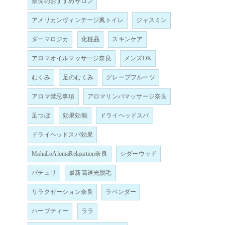
奈良のおすすめサロン
アメリカンヴィンテージ風トイレ
ジャスミン
ダーマロジカ
化粧品
スキンケア
アロマオイルマッサージ奈良
メンズOK
むくみ
足のむくみ
グレープフルーツ
アロマ禁忌事項
アロマリンパマッサージ奈良
足つぼ
効果効能
ドライヘッドスパ
ドライヘッドスパ効果
MahaLoAlomaRelaxation奈良
シダーウッド
パチュリ
最新高速光脱毛
リラクゼーション奈良
ラベンダー
ハーブティー
ララ