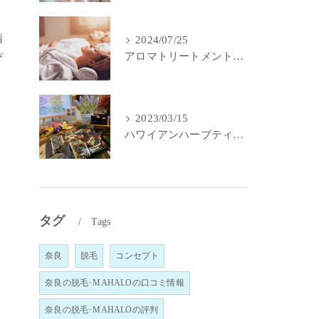
精
2024/07/25
アロマトリートメントで身体と心のメンテナンス
び
2023/03/15
ハワイアンハーブティー｜MahaLo Aloma Relaxation奈良
タグ
Tags
奈良
脱毛
コンセプト
奈良の脱毛･MAHALOの口コミ情報
奈良の脱毛･MAHALOの評判