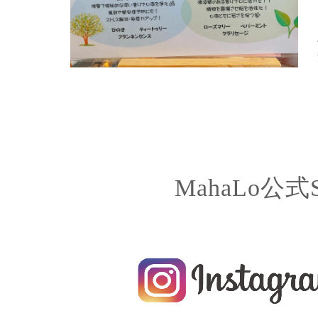
MahaLo公