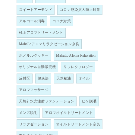
スイートアーモンド
コロナ感染拡大防止対策
アルコール消毒
コロナ対策
極上アロマトリートメント
MahaLoアロマリラクゼーション奈良
ホノルルクッキー
MahaLo Aloma Relaxation
オリジナル自動販売機
リフレクソロジー
反射区
健康法
天然精油
オイル
アロママッサージ
天然針水光注射ファンデーション
ヒゲ脱毛
メンズ脱毛
アロマオイルトリートメント
リラクゼーション
オイルトリートメント奈良