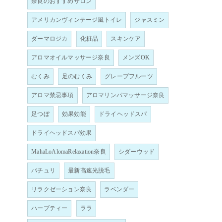
奈良のおすすめサロン
アメリカンヴィンテージ風トイレ
ジャスミン
ダーマロジカ
化粧品
スキンケア
アロマオイルマッサージ奈良
メンズOK
むくみ
足のむくみ
グレープフルーツ
アロマ禁忌事項
アロマリンパマッサージ奈良
足つぼ
効果効能
ドライヘッドスパ
ドライヘッドスパ効果
MahaLoAlomaRelaxation奈良
シダーウッド
パチュリ
最新高速光脱毛
リラクゼーション奈良
ラベンダー
ハーブティー
ララ