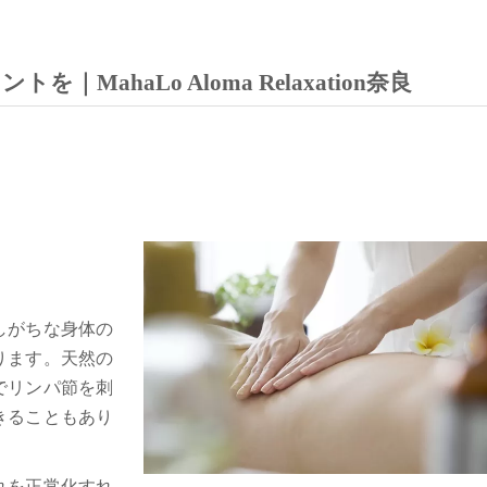
ahaLo Aloma Relaxation奈良
しがちな身体の
ります。天然の
でリンパ節を刺
きることもあり
れを正常化すれ