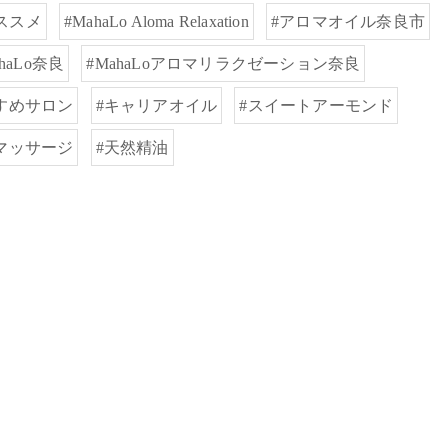
ススメ
#MahaLo Aloma Relaxation
#アロマオイル奈良市
ahaLo奈良
#MahaLoアロマリラクゼーション奈良
すめサロン
#キャリアオイル
#スイートアーモンド
マッサージ
#天然精油