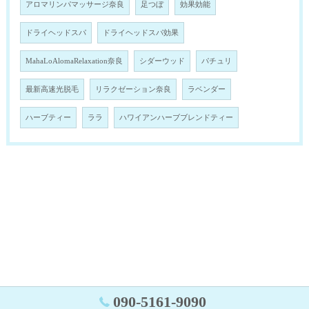
アロマリンパマッサージ奈良
足つぼ
効果効能
ドライヘッドスパ
ドライヘッドスパ効果
MahaLoAlomaRelaxation奈良
シダーウッド
パチュリ
最新高速光脱毛
リラクゼーション奈良
ラベンダー
ハーブティー
ララ
ハワイアンハーブブレンドティー
090-5161-9090