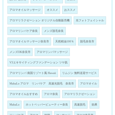
アロマオイルマッサージ
オススメ
おススメ
アロマリラクゼーション オリジナル自動販売機
光フォトフェイシャル
アロマリンパケア奈良
メンズ脱毛奈良
アロマオイルマッサージ奈良市
天然精油100％
脱毛奈良市
メンズOK奈良市
アロマリンパマッサージ
V3エキサイティングファンデーション ツヤ肌
アロマリンパ 南国リゾート風 Hawaii
リムジン 無料送迎サービス
MahaLo アロマ リンパケア 高速光脱毛 奈良市
アロマオイル
アロマオイルおすすめ
アロマ奈良
アロマリラクゼーション
MahaLo
ホットペッパービューティー奈良
高速脱毛
効果