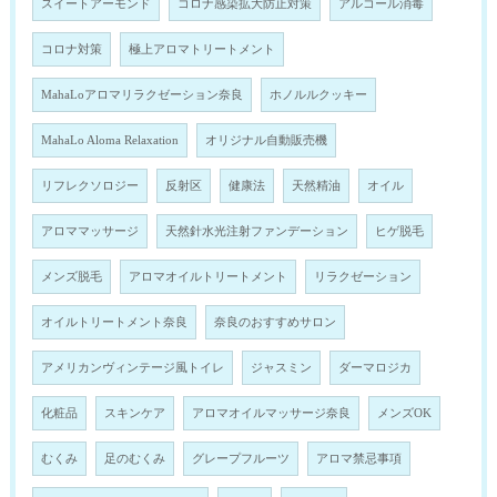
スイートアーモンド
コロナ感染拡大防止対策
アルコール消毒
コロナ対策
極上アロマトリートメント
MahaLoアロマリラクゼーション奈良
ホノルルクッキー
MahaLo Aloma Relaxation
オリジナル自動販売機
リフレクソロジー
反射区
健康法
天然精油
オイル
アロママッサージ
天然針水光注射ファンデーション
ヒゲ脱毛
メンズ脱毛
アロマオイルトリートメント
リラクゼーション
オイルトリートメント奈良
奈良のおすすめサロン
アメリカンヴィンテージ風トイレ
ジャスミン
ダーマロジカ
化粧品
スキンケア
アロマオイルマッサージ奈良
メンズOK
むくみ
足のむくみ
グレープフルーツ
アロマ禁忌事項