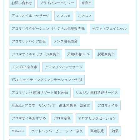
お問い合わせ
プライバシーポリシー
奈良市
アロマオイルマッサージ
オススメ
おススメ
アロマリラクゼーション オリジナル自動販売機
光フォトフェイシャル
アロマリンパケア奈良
メンズ脱毛奈良
アロマオイルマッサージ奈良市
天然精油100％
脱毛奈良市
メンズOK奈良市
アロマリンパマッサージ
V3エキサイティングファンデーション ツヤ肌
アロマリンパ 南国リゾート風 Hawaii
リムジン 無料送迎サービス
MahaLo アロマ リンパケア 高速光脱毛 奈良市
アロマオイル
アロマオイルおすすめ
アロマ奈良
アロマリラクゼーション
MahaLo
ホットペッパービューティー奈良
高速脱毛
効果