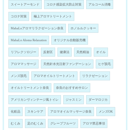
スイートアーモンド
コロナ感染拡大防止対策
アルコール消毒
コロナ対策
極上アロマトリートメント
MahaLoアロマリラクゼーション奈良
ホノルルクッキー
MahaLo Aloma Relaxation
オリジナル自動販売機
リフレクソロジー
反射区
健康法
天然精油
オイル
アロママッサージ
天然針水光注射ファンデーション
ヒゲ脱毛
メンズ脱毛
アロマオイルトリートメント
リラクゼーション
オイルトリートメント奈良
奈良のおすすめサロン
アメリカンヴィンテージ風トイレ
ジャスミン
ダーマロジカ
化粧品
スキンケア
アロマオイルマッサージ奈良
メンズOK
むくみ
足のむくみ
グレープフルーツ
アロマ禁忌事項