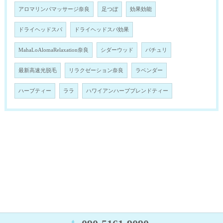
アロマリンパマッサージ奈良
足つぼ
効果効能
ドライヘッドスパ
ドライヘッドスパ効果
MahaLoAlomaRelaxation奈良
シダーウッド
パチュリ
最新高速光脱毛
リラクゼーション奈良
ラベンダー
ハーブティー
ララ
ハワイアンハーブブレンドティー