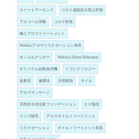
スイートアーモンド
コロナ感染拡大防止対策
アルコール消毒
コロナ対策
極上アロマトリートメント
MahaLoアロマリラクゼーション奈良
ホノルルクッキー
MahaLo Aloma Relaxation
オリジナル自動販売機
リフレクソロジー
反射区
健康法
天然精油
オイル
アロママッサージ
天然針水光注射ファンデーション
ヒゲ脱毛
メンズ脱毛
アロマオイルトリートメント
リラクゼーション
オイルトリートメント奈良