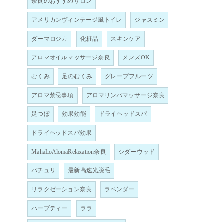
奈良のおすすめサロン
アメリカンヴィンテージ風トイレ
ジャスミン
ダーマロジカ
化粧品
スキンケア
アロマオイルマッサージ奈良
メンズOK
むくみ
足のむくみ
グレープフルーツ
アロマ禁忌事項
アロマリンパマッサージ奈良
足つぼ
効果効能
ドライヘッドスパ
ドライヘッドスパ効果
MahaLoAlomaRelaxation奈良
シダーウッド
パチュリ
最新高速光脱毛
リラクゼーション奈良
ラベンダー
ハーブティー
ララ