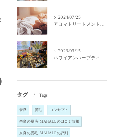
ま
ま
2024/07/25
だ
アロマトリートメントで身体と心のメンテナンス
2023/03/15
ハワイアンハーブティー｜MahaLo Aloma Relaxation奈良
タグ
Tags
奈良
脱毛
コンセプト
奈良の脱毛･MAHALOの口コミ情報
奈良の脱毛･MAHALOの評判