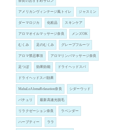
奈良のおすすめサロン
アメリカンヴィンテージ風トイレ
ジャスミン
ダーマロジカ
化粧品
スキンケア
アロマオイルマッサージ奈良
メンズOK
むくみ
足のむくみ
グレープフルーツ
アロマ禁忌事項
アロマリンパマッサージ奈良
足つぼ
効果効能
ドライヘッドスパ
ドライヘッドスパ効果
MahaLoAlomaRelaxation奈良
シダーウッド
パチュリ
最新高速光脱毛
リラクゼーション奈良
ラベンダー
ハーブティー
ララ