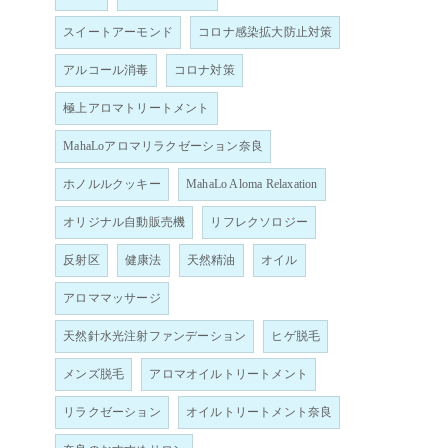
スイートアーモンド
コロナ感染拡大防止対策
アルコール消毒
コロナ対策
極上アロマトリートメント
MahaLoアロマリラクゼーション奈良
ホノルルクッキー
MahaLo Aloma Relaxation
オリジナル自動販売機
リフレクソロジー
反射区
健康法
天然精油
オイル
アロママッサージ
天然針水光注射ファンデーション
ヒゲ脱毛
メンズ脱毛
アロマオイルトリートメント
リラクゼーション
オイルトリートメント奈良