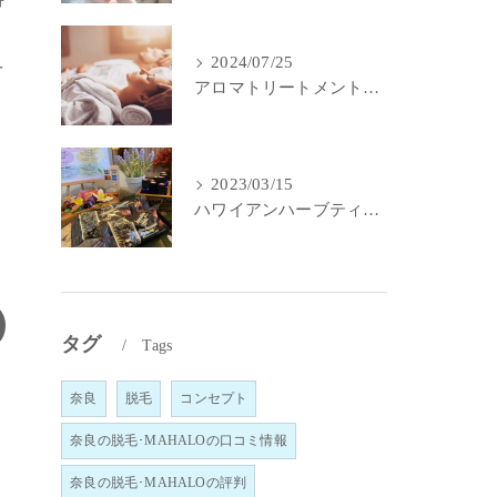
え
2024/07/25
アロマトリートメントで身体と心のメンテナンス
2023/03/15
ハワイアンハーブティー｜MahaLo Aloma Relaxation奈良
タグ
Tags
奈良
脱毛
コンセプト
奈良の脱毛･MAHALOの口コミ情報
奈良の脱毛･MAHALOの評判